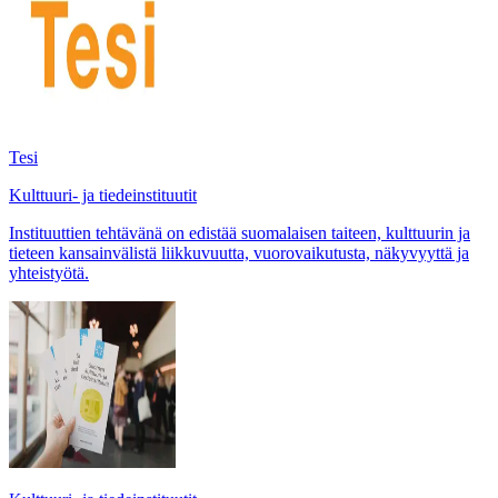
Tesi
Kulttuuri- ja tiedeinstituutit
Instituuttien tehtävänä on edistää suomalaisen taiteen, kulttuurin ja
tieteen kansainvälistä liikkuvuutta, vuorovaikutusta, näkyvyyttä ja
yhteistyötä.