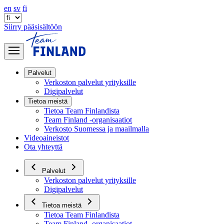
en
sv
fi
Siirry pääsisältöön
Palvelut
Verkoston palvelut yrityksille
Digipalvelut
Tietoa meistä
Tietoa Team Finlandista
Team Finland -organisaatiot
Verkosto Suomessa ja maailmalla
Videoaineistot
Ota yhteyttä
Palvelut
Verkoston palvelut yrityksille
Digipalvelut
Tietoa meistä
Tietoa Team Finlandista
Team Finland -organisaatiot