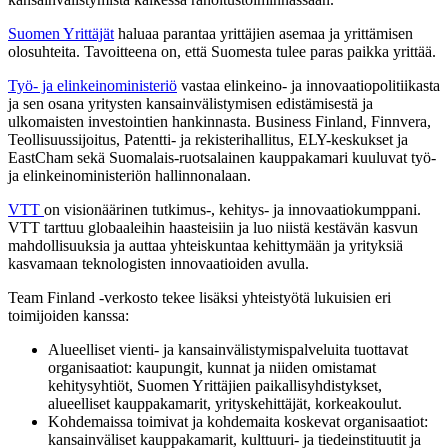
Suomen Yrittäjät
haluaa parantaa yrittäjien asemaa ja yrittämisen
olosuhteita. Tavoitteena on, että Suomesta tulee paras paikka yrittää.
Työ- ja elinkeinoministeriö
vastaa elinkeino- ja innovaatiopolitiikasta
ja sen osana yritysten kansainvälistymisen edistämisestä ja
ulkomaisten investointien hankinnasta. Business Finland, Finnvera,
Teollisuussijoitus, Patentti- ja rekisterihallitus, ELY-keskukset ja
EastCham sekä Suomalais-ruotsalainen kauppakamari kuuluvat työ-
ja elinkeinoministeriön hallinnonalaan.
VTT
on visionäärinen tutkimus-, kehitys- ja innovaatiokumppani.
VTT tarttuu globaaleihin haasteisiin ja luo niistä kestävän kasvun
mahdollisuuksia ja auttaa yhteiskuntaa kehittymään ja yrityksiä
kasvamaan teknologisten innovaatioiden avulla.
Team Finland -verkosto tekee lisäksi yhteistyötä lukuisien eri
toimijoiden kanssa:
Alueelliset vienti- ja kansainvälistymispalveluita tuottavat
organisaatiot: kaupungit, kunnat ja niiden omistamat
kehitysyhtiöt, Suomen Yrittäjien paikallisyhdistykset,
alueelliset kauppakamarit, yrityskehittäjät, korkeakoulut.
Kohdemaissa toimivat ja kohdemaita koskevat organisaatiot:
kansainväliset kauppakamarit, kulttuuri- ja tiedeinstituutit ja