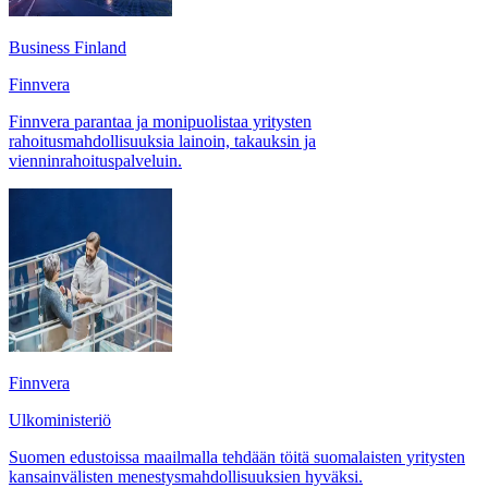
Business Finland
Finnvera
Finnvera parantaa ja monipuolistaa yritysten
rahoitusmahdollisuuksia lainoin, takauksin ja
vienninrahoituspalveluin.
Finnvera
Ulkoministeriö
​Suomen edustoissa maailmalla tehdään töitä suomalaisten yritysten
kansainvälisten menestysmahdollisuuksien hyväksi.