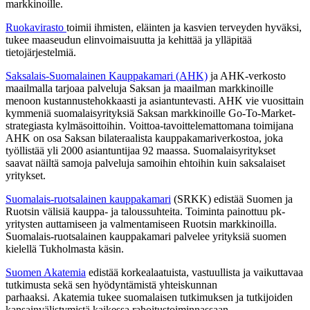
markkinoille.
Ruokavirasto
toimii ihmisten, eläinten ja kasvien terveyden hyväksi,
tukee maaseudun elinvoimaisuutta ja kehittää ja ylläpitää
tietojärjestelmiä.
Saksalais-Suomalainen Kauppakamari (AHK)
ja AHK-verkosto
maailmalla tarjoaa palveluja Saksan ja maailman markkinoille
menoon kustannustehokkaasti ja asiantuntevasti. AHK vie vuosittain
kymmeniä suomalaisyrityksiä Saksan markkinoille Go-To-Market-
strategiasta kylmäsoittoihin. Voittoa-tavoittelemattomana toimijana
AHK on osa Saksan bilateraalista kauppakamariverkostoa, joka
työllistää yli 2000 asiantuntijaa 92 maassa. Suomalaisyritykset
saavat näiltä samoja palveluja samoihin ehtoihin kuin saksalaiset
yritykset.
Suomalais-ruotsalainen kauppakamari
(SRKK) edistää Suomen ja
Ruotsin välisiä kauppa- ja taloussuhteita. Toiminta painottuu pk-
yritysten auttamiseen ja valmentamiseen Ruotsin markkinoilla.
Suomalais-ruotsalainen kauppakamari palvelee yrityksiä suomen
kielellä Tukholmasta käsin.
Suomen Akatemia
edistää korkealaatuista, vastuullista ja vaikuttavaa
tutkimusta sekä sen hyödyntämistä yhteiskunnan
parhaaksi. Akatemia tukee suomalaisen tutkimuksen ja tutkijoiden
kansainvälistymistä kaikessa rahoitustoiminnassaan.