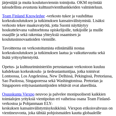
järjestäjiä ja muita koulutusviennin toimijoita. OKM myöntää
taloudellista avustusta kulttuurivientihankkeiden valmisteluun.
Team Finland Knowledge
-verkosto tukee ja vauhdittaa
korkeakoulutuksen ja tutkimuksen kansainvälistymistä. Lisäksi
verkosto tekee maakuvatyötä, jotta Suomi näyttäytyy
houkuttelevana vaihtoehtona opiskelijoille, tutkijoille ja muille
osaajille ja sekä rakentaa yhteyksiä osaamisen ja
koulutusinnovaatioiden viennille.
Tavoitteena on verkostoitumista edistämällä nostaa
korkeakoulutuksen ja tutkimuksen laatua ja vaikuttavuutta sekä
lisätä yritysyhteistyötä.
Opetus- ja kulttuuriministeriön perustamaan verkostoon kuuluu
kahdeksan korkeakoulu- ja tiedeasiantuntijaa, jotka toimivat
Lontoossa, Los Angelesissa, New Delhissä, Pekingissä, Pretoriassa,
Sao Paolossa, Singaporessa sekä Washingtonissa. Pretorian ja
Singaporen erityisasiantuntijoiden tehtävät ovat alueellisia.
Osuuskunta
Viexpo
neuvoo ja palvelee monipuolisesti kaikkien
toimialojen yrityksiä vientipolun eri vaiheissa osana Team Finland-
verkostoa ja Pohjanmaan
ELY-
keskuksen
kansainvälistymisyksikkönä. Viexpon erikoisvahvuus on
vientineuvonta, joka tähtää pohjoismaiden kautta globaaleille