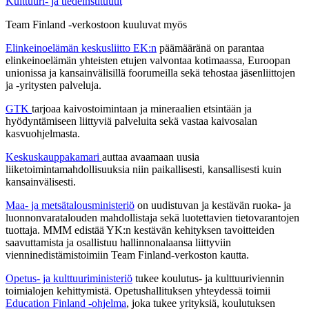
Kulttuuri- ja tiedeinstituutit
Team Finland -verkostoon kuuluvat myös
Elinkeinoelämän keskusliitto EK:n
päämääränä on parantaa
elinkeinoelämän yhteisten etujen valvontaa kotimaassa, Euroopan
unionissa ja kansainvälisillä foorumeilla sekä tehostaa jäsenliittojen
ja -yritysten palveluja.
GTK
tarjoaa kaivostoimintaan ja mineraalien etsintään ja
hyödyntämiseen liittyviä palveluita sekä vastaa kaivosalan
kasvuohjelmasta.
Keskuskauppakamari
auttaa avaamaan uusia
liiketoimintamahdollisuuksia niin paikallisesti, kansallisesti kuin
kansainvälisesti.
Maa- ja metsätalousministeriö
on uudistuvan ja kestävän ruoka- ja
luonnonvaratalouden mahdollistaja sekä luotettavien tietovarantojen
tuottaja. MMM edistää YK:n kestävän kehityksen tavoitteiden
saavuttamista ja osallistuu hallinnonalaansa liittyviin
vienninedistämistoimiin Team Finland-verkoston kautta.
Opetus- ja kulttuuriministeriö
tukee koulutus- ja kulttuuriviennin
toimialojen kehittymistä. Opetushallituksen yhteydessä toimii
Education Finland -ohjelma
, joka tukee yrityksiä, koulutuksen