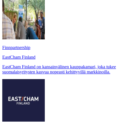
Finnpartnership
EastCham Finland
EastCham Finland on kansainvälinen kauppakamari, joka tukee
suomalaisyritysten kasvua nopeasti kehittyvillä markkinoilla.