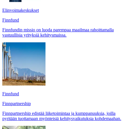
Elinvoimakeskukset
Finnfund
Finnfundin missio on luoda parempaa maailmaa rahoittamalla
vastuullisia yrityksiä kehitysmaissa.
Finnfund
Finnpartnership
Finnpartnership edistää liiketoimintaa ja kumppanuuksia, joilla
pyritään tuottamaan myönteisiä kehitysvaikutuksia kohdemaahan.