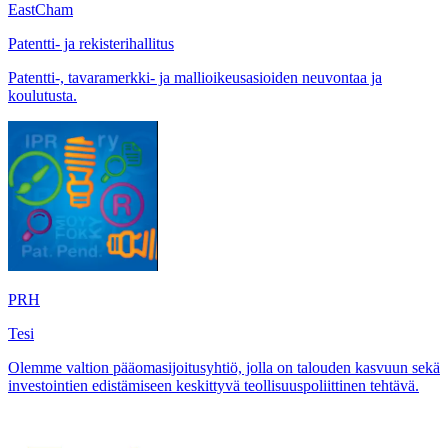
EastCham
Patentti- ja rekisterihallitus
Patentti-, tavaramerkki- ja mallioikeusasioiden neuvontaa ja
koulutusta.
PRH
Tesi
Olemme valtion pääomasijoitusyhtiö, jolla on talouden kasvuun sekä
investointien edistämiseen keskittyvä teollisuuspoliittinen tehtävä.