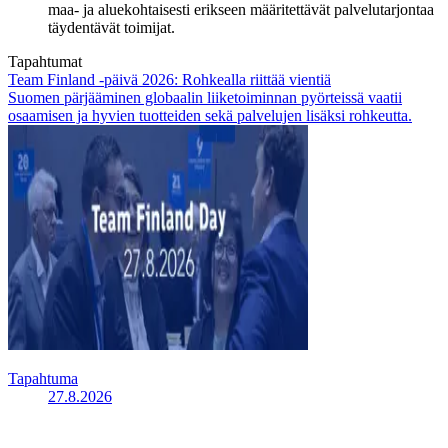
maa- ja aluekohtaisesti erikseen määritettävät palvelutarjontaa
täydentävät toimijat.
Tapahtumat
Team Finland -päivä 2026: Rohkealla riittää vientiä
Suomen pärjääminen globaalin liiketoiminnan pyörteissä vaatii
osaamisen ja hyvien tuotteiden sekä palvelujen lisäksi rohkeutta.
Tapahtuma
27.8.2026