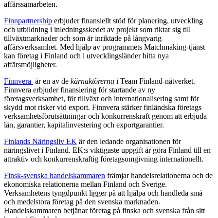
affärssamarbeten.
Finnpartnership
erbjuder finansiellt stöd för planering, utveckling
och utbildning i inledningsskedet av projekt som riktar sig till
tillväxtmarknader och som är inriktade på långvarig
affärsverksamhet. Med hjälp av programmets Matchmaking-tjänst
kan företag i Finland och i utvecklingsländer hitta nya
affärsmöjligheter.
Finnvera
är en av de
kärnaktörerna
i Team Finland-nätverket.
Finnvera erbjuder finansiering för startande av ny
företagsverksamhet, för tillväxt och internationalisering samt för
skydd mot risker vid export. Finnvera stärker finländska företags
verksamhetsförutsättningar och konkurrenskraft genom att erbjuda
lån, garantier, kapitalinvestering och exportgarantier.
Finlands Näringsliv EK
är den ledande organisationen för
näringslivet i Finland. EK:s viktigaste uppgift är göra Finland till en
attraktiv och konkurrenskraftig företagsomgivning internationellt.
Finsk-svenska handelskammaren
främjar handelsrelationerna och de
ekonomiska relationerna mellan Finland och Sverige.
Verksamhetens tyngdpunkt ligger på att hjälpa och handleda små
och medelstora företag på den svenska marknaden.
Handelskammaren betjänar företag på finska och svenska från sitt