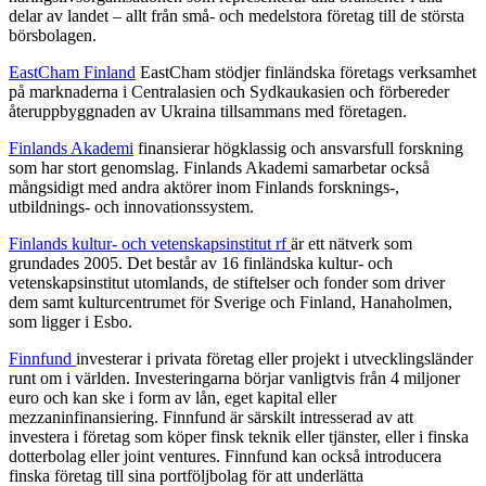
delar av landet – allt från små- och medelstora företag till de största
börsbolagen.
EastCham Finland
EastCham stödjer finländska företags verksamhet
på marknaderna i Centralasien och Sydkaukasien och förbereder
återuppbyggnaden av Ukraina tillsammans med företagen.
Finlands Akademi
finansierar högklassig och ansvarsfull forskning
som har stort genomslag. Finlands Akademi samarbetar också
mångsidigt med andra aktörer inom Finlands forsknings-,
utbildnings- och innovationssystem.
Finlands kultur- och vetenskapsinstitut rf
är ett nätverk som
grundades 2005. Det består av 16 finländska kultur- och
vetenskapsinstitut utomlands, de stiftelser och fonder som driver
dem samt kulturcentrumet för Sverige och Finland, Hanaholmen,
som ligger i Esbo.
Finnfund
investerar i privata företag eller projekt i utvecklingsländer
runt om i världen. Investeringarna börjar vanligtvis från 4 miljoner
euro och kan ske i form av lån, eget kapital eller
mezzaninfinansiering. Finnfund är särskilt intresserad av att
investera i företag som köper finsk teknik eller tjänster, eller i finska
dotterbolag eller joint ventures. Finnfund kan också introducera
finska företag till sina portföljbolag för att underlätta