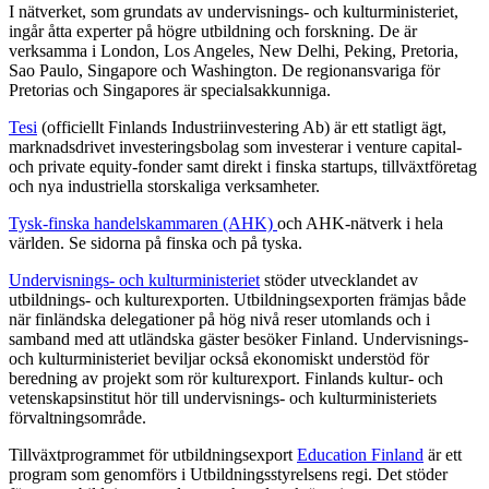
I nätverket, som grundats av undervisnings- och kulturministeriet,
ingår åtta experter på högre utbildning och forskning. De är
verksamma i London, Los Angeles, New Delhi, Peking, Pretoria,
Sao Paulo, Singapore och Washington. De regionansvariga för
Pretorias och Singapores är specialsakkunniga.
Tesi
(officiellt Finlands Industriinvestering Ab) är ett statligt ägt,
marknadsdrivet investeringsbolag som investerar i venture capital-
och private equity-fonder samt direkt i finska startups, tillväxtföretag
och nya industriella storskaliga verksamheter.
Tysk-finska handelskammaren (AHK)
och AHK-nätverk i hela
världen. Se sidorna på finska och på tyska.
Undervisnings- och kulturministeriet
stöder utvecklandet av
utbildnings- och kulturexporten. Utbildningsexporten främjas både
när finländska delegationer på hög nivå reser utomlands och i
samband med att utländska gäster besöker Finland. Undervisnings-
och kulturministeriet beviljar också ekonomiskt understöd för
beredning av projekt som rör kulturexport. Finlands kultur- och
vetenskapsinstitut hör till undervisnings- och kulturministeriets
förvaltningsområde.
Tillväxtprogrammet för utbildningsexport
Education Finland
är ett
program som genomförs i Utbildningsstyrelsens regi. Det stöder