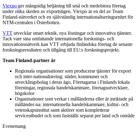
Viexpo
ger mångsidig betjäning till små och medelstora företag
under olika skeden av exportstigen. Viexpo är en del av Team
Finland-nätverket och en självständig internationaliseringsenhet för
NTM-centralen i Österbotten.
VTT
utvecklar smart teknik, nya lösningar och innovativa tjänster.
Tack vare sina omfattande internationella forsknings- och
innovationsnätverk kan VTT erbjuda finländska företag de senaste
forskningsresultaten och tillgång till EU:s forskningsprojekt.
Team Finland-partner är
Regionala organisationer som producerar tjänster för export
och inter-nationalisering: städer, kommuner och
utvecklingsbolag i deras ägo, Företagarna i Finlands lokala
föreningar, regionala handelskammare, företagsutvecklare,
högskolor
Organisationer som verkar i målländerna eller är inriktade på
målländer-na: internationella handelskammare, kultur- och
vetenskapsinstitut samt aktörer som kompletterar
serviceutbudet och som fastställs separat per land och område
Evenemang