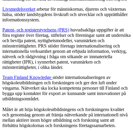
Livsmedelsverket
arbetar för människornas, djurens och växternas
hälsa, stöder landsbygdens livskraft och utvecklar och upprätthåller
informationssystem.
Patent- och registerstyrelsens (PRS)
huvudsakliga uppgifter är att
föra register över företag, stiftelser och föreningar samt att undersöka
och bevilja patent, nyttighetsmodeller, varumärken och
mönsterrättigheter. PRS stöder företags internationalisering och
internationella verksamhet genom att erbjuda information, verktyg,
nätverk och rådgivning i fråga om sökande av immateriella
rättigheter (IPR), i synnerhet patent, varumärken och
mönsterrättigheter, i olika länder.
Team Finland Knowledge
stöder internationaliseringen av
högskoleutbildningen och forskningen och ger den luft under
vingarna. Nätverket ska locka kompetenta personer till Finland och
bygga upp kontakter för export av kunnande samt innovationer på
utbildningsområdet.
Målet är att höja högskoleutbildningens och forskningens kvalitet
och genomslag genom att främja nätverkande på internationell nivå
mellan aktörer inom högre utbildning och forskning samt att
förbättra högskolornas och forskningens företagssamarbeten.