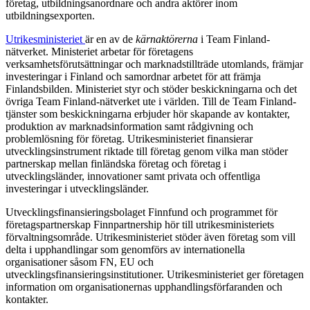
företag, utbildningsanordnare och andra aktörer inom
utbildningsexporten.
Utrikesministeriet
är en av de
kärnaktörerna
i Team Finland-
nätverket. Ministeriet arbetar för företagens
verksamhetsförutsättningar och marknadstillträde utomlands, främjar
investeringar i Finland och samordnar arbetet för att främja
Finlandsbilden. Ministeriet styr och stöder beskickningarna och det
övriga Team Finland-nätverket ute i världen. Till de Team Finland-
tjänster som beskickningarna erbjuder hör skapande av kontakter,
produktion av marknadsinformation samt rådgivning och
problemlösning för företag. Utrikesministeriet finansierar
utvecklingsinstrument riktade till företag genom vilka man stöder
partnerskap mellan finländska företag och företag i
utvecklingsländer, innovationer samt privata och offentliga
investeringar i utvecklingsländer.
Utvecklingsfinansieringsbolaget Finnfund och programmet för
företagspartnerskap Finnpartnership hör till utrikesministeriets
förvaltningsområde. Utrikesministeriet stöder även företag som vill
delta i upphandlingar som genomförs av internationella
organisationer såsom FN, EU och
utvecklingsfinansieringsinstitutioner. Utrikesministeriet ger företagen
information om organisationernas upphandlingsförfaranden och
kontakter.