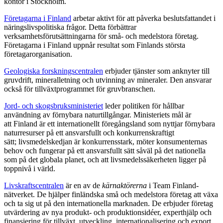
kontor i Stockholm.
Företagarna i Finland
arbetar aktivt för att påverka beslutsfattandet i
näringslivspolitiska frågor. Detta förbättrar
verksamhetsförutsättningarna för små- och medelstora företag.
Företagarna i Finland uppnår resultat som Finlands största
företagarorganisation.
Geologiska forskningscentralen
erbjuder tjänster som anknyter till
gruvdrift, mineralletning och utvinning av mineraler. Den ansvarar
också för tillväxtprogrammet för gruvbranschen.
Jord- och skogsbruksministeriet
leder politiken för hållbar
användning av förnybara naturtillgångar. Ministeriets mål är
att Finland är ett internationellt föregångsland som nyttjar förnybara
naturresurser på ett ansvarsfullt och konkurrenskraftigt
sätt; livsmedelskedjan är konkurrensstark, möter konsumenternas
behov och fungerar på ett ansvarsfullt sätt såväl på det nationella
som på det globala planet, och att livsmedelssäkerheten ligger på
toppnivå i värld.
Livskraftscentralen
är en av de
kärnaktörerna
i Team Finland-
nätverket. De hjälper finländska små och medelstora företag att växa
och ta sig ut på den internationella marknaden. De erbjuder företag
utvärdering av nya produkt- och produktionsidéer, experthjälp och
finansiering för tillväxt, utveckling, internationalisering och export.